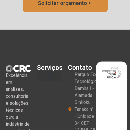
Solicitar orçamento
Serviços
Contato
Parque Eco
Excelência
Tecnológico
em
Damha I -
análises,
Alameda
consultoria
Sinlioku
e soluções
Tanaka n° 1
técnicas
- Unidade
para a
34 CEP:
indústria de