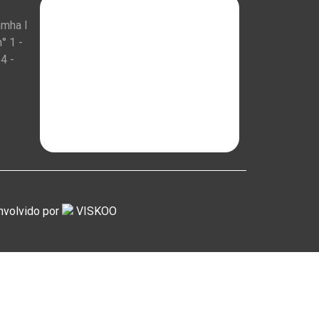
amha I
° 1 -
4 -
nvolvido por
VISKOO