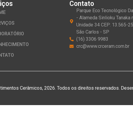
iços
Contato
Parque Eco Tecnológico D
ME
- Alameda Sinlioku Tanaka n
RVIÇOS
Unidade 34 CEP: 13.565-25
São Carlos - SP
BORATÓRIO
(16) 3306 9983
NHECIMENTO
crc@www.crceram.com.br
NTATO
timentos Cerâmicos, 2026. Todos os direitos reservados. Dese