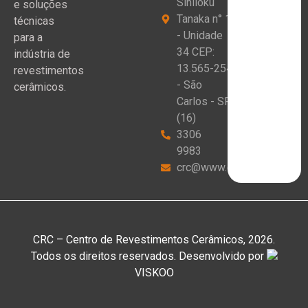
Sinlioku
e soluções
Tanaka n° 1
técnicas
- Unidade
para a
34 CEP:
indústria de
13.565-254
revestimentos
- São
cerâmicos.
Carlos - SP
(16)
3306
9983
crc@www.crceram.com.br
CRC – Centro de Revestimentos Cerâmicos, 2026.
Todos os direitos reservados. Desenvolvido por
VISKOO