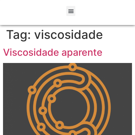
Tag:
viscosidade
Viscosidade aparente