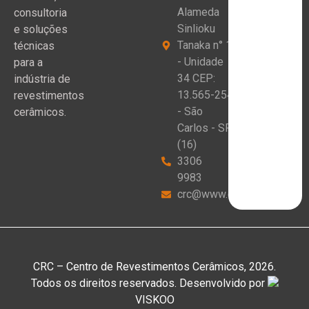
Alameda
consultoria
Sinlioku
e soluções
Tanaka n° 1
técnicas
- Unidade
para a
34 CEP:
indústria de
13.565-254
revestimentos
- São
cerâmicos.
Carlos - SP
(16)
3306
9983
crc@www.crceram.com.br
CRC – Centro de Revestimentos Cerâmicos, 2026.
Todos os direitos reservados. Desenvolvido por
VISKOO