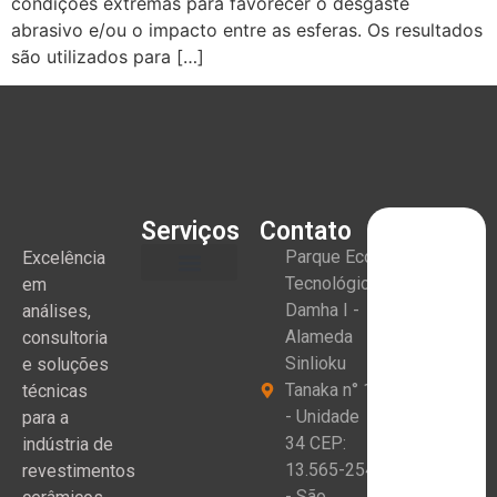
condições extremas para favorecer o desgaste
abrasivo e/ou o impacto entre as esferas. Os resultados
são utilizados para […]
Serviços
Contato
Parque Eco
Excelência
Tecnológico
em
Damha I -
análises,
Alameda
consultoria
Sinlioku
e soluções
Tanaka n° 1
técnicas
- Unidade
para a
34 CEP:
indústria de
13.565-254
revestimentos
- São