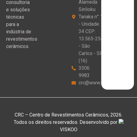
Alameda
consultoria
Sinlioku
e soluções
Tanaka n° 1
técnicas
- Unidade
para a
34 CEP:
indústria de
13.565-254
revestimentos
- São
cerâmicos.
Carlos - SP
(16)
3306
9983
crc@www.crceram.com.br
CRC – Centro de Revestimentos Cerâmicos, 2026.
Todos os direitos reservados. Desenvolvido por
VISKOO