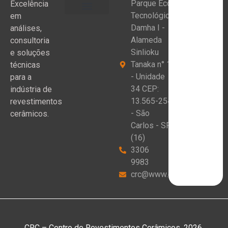
Parque Eco
Excelência
Tecnológico
em
Damha I -
análises,
Alameda
consultoria
Sinlioku
e soluções
Tanaka n° 1
técnicas
- Unidade
para a
34 CEP:
indústria de
13.565-254
revestimentos
- São
cerâmicos.
Carlos - SP
(16)
3306
9983
crc@www.crceram.com.br
CRC – Centro de Revestimentos Cerâmicos, 2026.