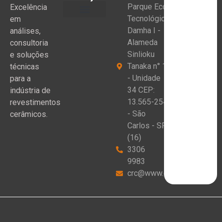
Parque Eco
Excelência
Tecnológico
em
Damha I -
análises,
Alameda
consultoria
Sinlioku
e soluções
Tanaka n° 1
técnicas
- Unidade
para a
34 CEP:
indústria de
13.565-254
revestimentos
- São
cerâmicos.
Carlos - SP
(16)
3306
9983
crc@www.crceram.com.br