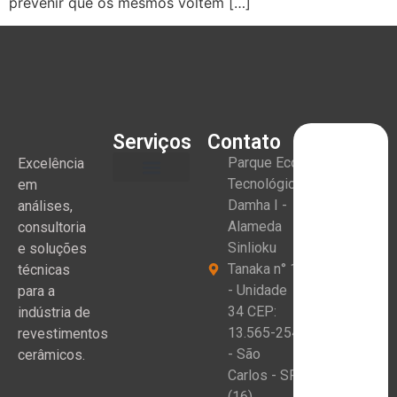
prevenir que os mesmos voltem […]
Serviços
Contato
Parque Eco
Excelência
Tecnológico
em
Damha I -
análises,
Alameda
consultoria
Sinlioku
e soluções
Tanaka n° 1
técnicas
- Unidade
para a
34 CEP:
indústria de
13.565-254
revestimentos
- São
cerâmicos.
Carlos - SP
(16)