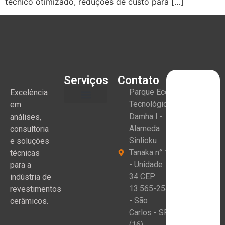
técnico otimizado, reduções de custo para […]
Serviços
Contato
Parque Eco
Excelência
Tecnológico
em
Damha I -
análises,
Alameda
consultoria
Sinlioku
e soluções
Tanaka n° 1
técnicas
- Unidade
para a
34 CEP:
indústria de
13.565-254
revestimentos
- São
cerâmicos.
Carlos - SP
(16)