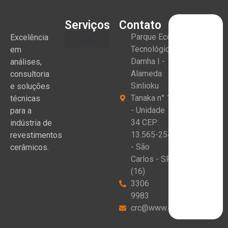
Serviços
Contato
Parque Eco
Excelência
Tecnológico
em
Damha I -
análises,
Alameda
consultoria
Sinlioku
e soluções
Tanaka n° 1
técnicas
- Unidade
para a
34 CEP:
indústria de
13.565-254
revestimentos
- São
cerâmicos.
Carlos - SP
(16)
3306
9983
crc@www.crceram.com.br