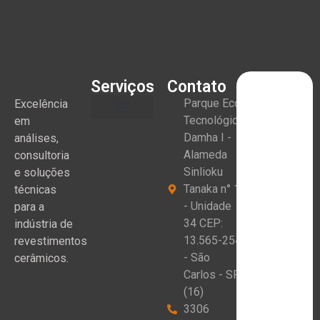
Serviços
Contato
Parque Eco
Excelência
Tecnológico
em
Damha I -
análises,
Alameda
consultoria
Sinlioku
e soluções
Tanaka n° 1
técnicas
- Unidade
para a
34 CEP:
indústria de
13.565-254
revestimentos
- São
cerâmicos.
Carlos - SP
(16)
3306