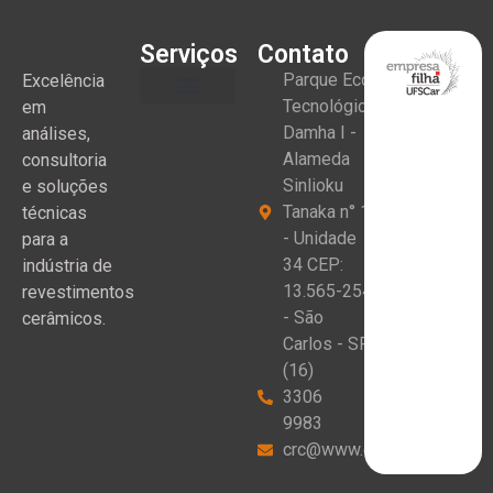
Serviços
Contato
Parque Eco
Excelência
Tecnológico
em
Damha I -
análises,
Alameda
consultoria
Sinlioku
e soluções
Tanaka n° 1
técnicas
- Unidade
para a
34 CEP:
indústria de
13.565-254
revestimentos
- São
cerâmicos.
Carlos - SP
(16)
3306
9983
crc@www.crceram.com.br