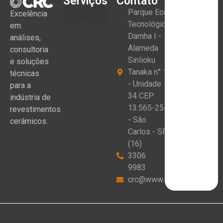
Serviços
Contato
Parque Eco
Excelência
Tecnológico
em
Damha I -
análises,
Alameda
consultoria
Sinlioku
e soluções
Tanaka n° 1
técnicas
- Unidade
para a
34 CEP:
indústria de
13.565-254
revestimentos
- São
cerâmicos.
Carlos - SP
(16)
3306
9983
crc@www.crceram.com.br