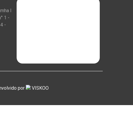
amha I
° 1 -
4 -
nvolvido por
VISKOO