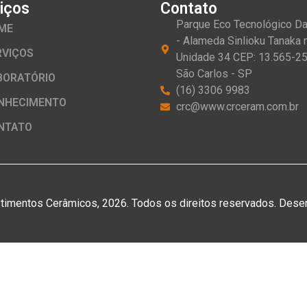
iços
Contato
Parque Eco Tecnológico D
ME
- Alameda Sinlioku Tanaka n
RVIÇOS
Unidade 34 CEP: 13.565-25
São Carlos - SP
BORATÓRIO
(16) 3306 9983
NHECIMENTO
crc@www.crceram.com.br
NTATO
timentos Cerâmicos, 2026. Todos os direitos reservados. Dese