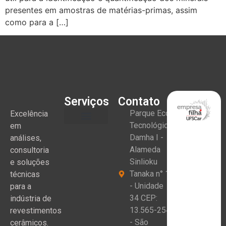
presentes em amostras de matérias-primas, assim
como para a […]
Serviços
Contato
Parque Eco
Excelência
Tecnológico
em
Damha I -
análises,
Alameda
consultoria
Sinlioku
e soluções
Tanaka n° 1
técnicas
- Unidade
para a
34 CEP:
indústria de
13.565-254
revestimentos
- São
cerâmicos.