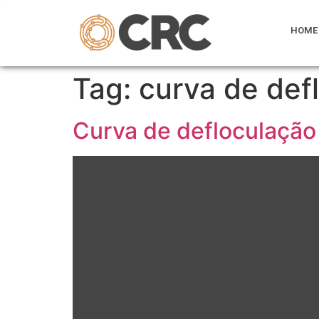
HOME
Tag:
curva de def
Curva de defloculação