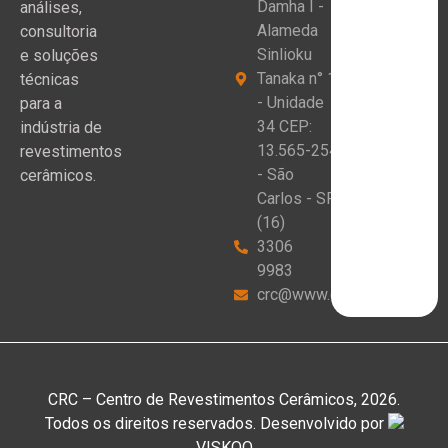
Damha I -
análises,
Alameda
consultoria
Sinlioku
e soluções
Tanaka n° 1
técnicas
- Unidade
para a
34 CEP:
indústria de
13.565-254
revestimentos
- São
cerâmicos.
Carlos - SP
(16)
3306
9983
crc@www.crceram.com.br
CRC – Centro de Revestimentos Cerâmicos, 2026.
Todos os direitos reservados. Desenvolvido por
VISKOO