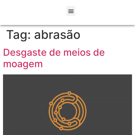
Tag:
abrasão
Desgaste de meios de
moagem