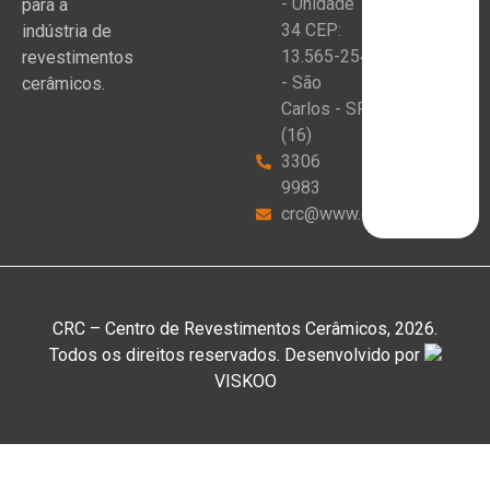
- Unidade
para a
34 CEP:
indústria de
13.565-254
revestimentos
- São
cerâmicos.
Carlos - SP
(16)
3306
9983
crc@www.crceram.com.br
CRC – Centro de Revestimentos Cerâmicos, 2026.
Todos os direitos reservados. Desenvolvido por
VISKOO