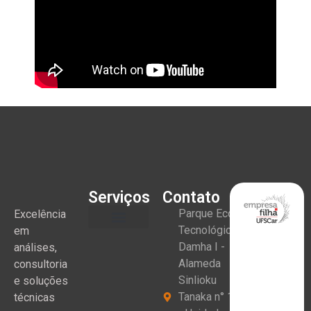
Serviços
Contato
Parque Eco
Excelência
Tecnológico
em
Damha I -
análises,
Alameda
consultoria
Sinlioku
e soluções
Tanaka n° 1
técnicas