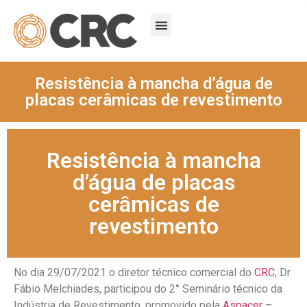
Resistência à mancha d’água de
placas cerâmicas de revestimento
Resistência à mancha
d’água de placas
cerâmicas de
revestimento
No dia 29/07/2021 o diretor técnico comercial do
CRC
, Dr.
Fábio Melchiades, participou do 2° Seminário técnico da
Indústria de Revestimento, promovido pela
Aspacer
–