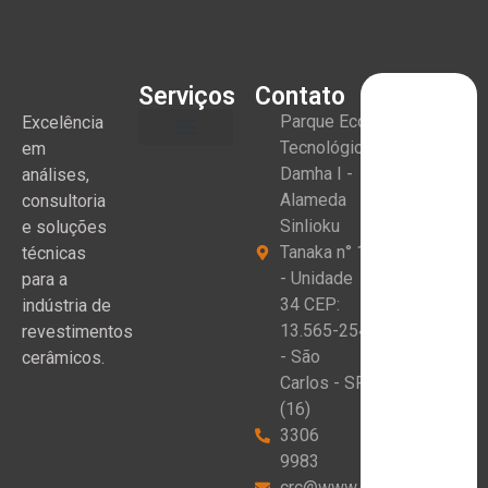
Serviços
Contato
Parque Eco
Excelência
Tecnológico
em
Damha I -
análises,
Alameda
consultoria
Sinlioku
e soluções
Tanaka n° 1
técnicas
- Unidade
para a
34 CEP:
indústria de
13.565-254
revestimentos
- São
cerâmicos.
Carlos - SP
(16)
3306
9983
crc@www.crceram.com.br