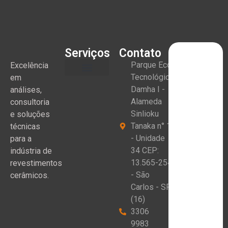
Serviços
Contato
Parque Eco
Excelência
Tecnológico
em
Damha I -
análises,
Alameda
consultoria
Sinlioku
e soluções
Tanaka n° 1
técnicas
- Unidade
para a
34 CEP:
indústria de
13.565-254
revestimentos
- São
cerâmicos.
Carlos - SP
(16)
3306
9983