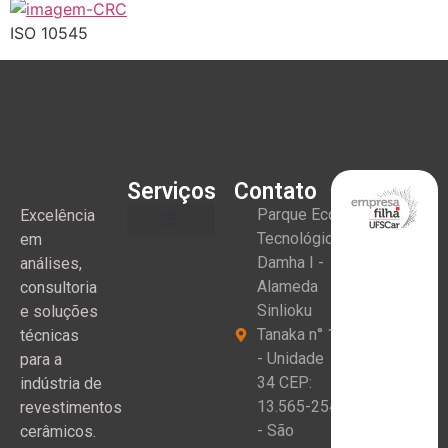
ISO 10545
Serviços
Contato
Parque Eco
Excelência
Tecnológico
em
Damha I -
análises,
Alameda
consultoria
Sinlioku
e soluções
Tanaka n° 1
técnicas
- Unidade
para a
34 CEP:
indústria de
13.565-254
revestimentos
- São
cerâmicos.