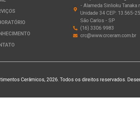
- Alameda Sinlioku Tanaka n
RVIÇOS
Unidade 34 CEP: 13.565-25
São Carlos - SP
BORATÓRIO
(16) 3306 9983
NHECIMENTO
crc@www.crceram.com.br
NTATO
timentos Cerâmicos, 2026. Todos os direitos reservados. Dese