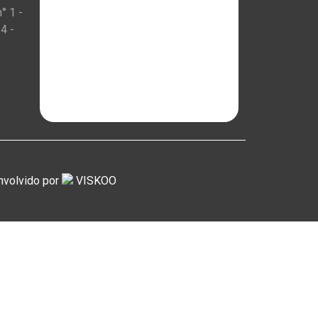
° 1 -
4 -
nvolvido por
VISKOO