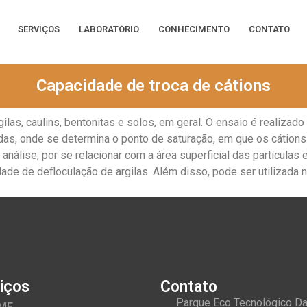
SERVIÇOS
LABORATÓRIO
CONHECIMENTO
CONTATO
Capacidade de troca de cátions
ilas, caulins, bentonitas e solos, em geral. O ensaio é realizad
das, onde se determina o ponto de saturação, em que os cátions
 análise, por se relacionar com a área superficial das partículas
ade de defloculação de argilas. Além disso, pode ser utilizada n
iços
Contato
Parque Eco Tecnológico D
ME