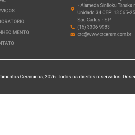
- Alameda Sinlioku Tanaka n
RVIÇOS
Unidade 34 CEP: 13.565-25
São Carlos - SP
BORATÓRIO
(16) 3306 9983
NHECIMENTO
crc@www.crceram.com.br
NTATO
timentos Cerâmicos, 2026. Todos os direitos reservados. Dese