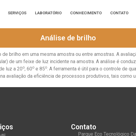
SERVIÇOS
LABORATÓRIO
CONHECIMENTO
CONTATO
Análise de brilho
ção de brilho em uma mesma amostra ou entre amostras. A avaliaç
ular) de um feixe de luz incidente na amostra. A análise é condu
o
o
o
de luz a 20
, 60
e 85
. A ferramenta é útil para o controle de qu
ar na avaliação da eficiência de processos produtivos, tais como
iços
Contato
Parque Eco Tecnológico D
ME