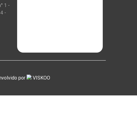
° 1 -
4 -
nvolvido por
VISKOO