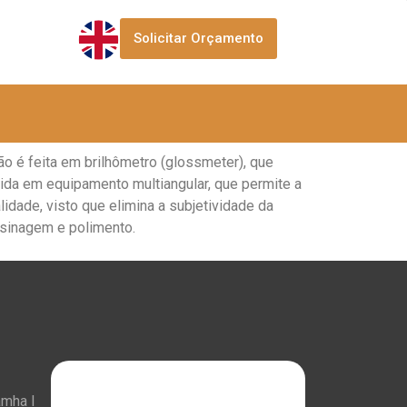
Solicitar Orçamento
ão é feita em brilhômetro (glossmeter), que
zida em equipamento multiangular, que permite a
alidade, visto que elimina a subjetividade da
 usinagem e polimento.
amha I