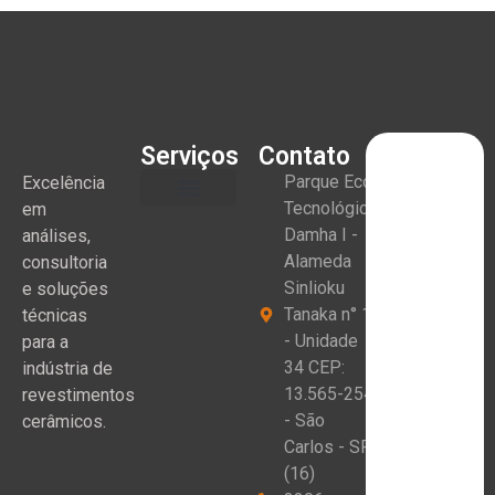
Serviços
Contato
Parque Eco
Excelência
Tecnológico
em
Damha I -
análises,
Alameda
consultoria
Sinlioku
e soluções
Tanaka n° 1
técnicas
- Unidade
para a
34 CEP:
indústria de
13.565-254
revestimentos
- São
cerâmicos.
Carlos - SP
(16)